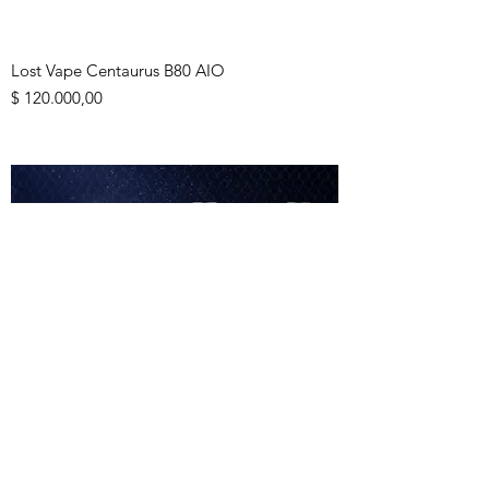
Lost Vape Centaurus B80 AIO
Precio
$ 120.000,00
Uwell Blocks Squonk 90W Kit with Nunchaku